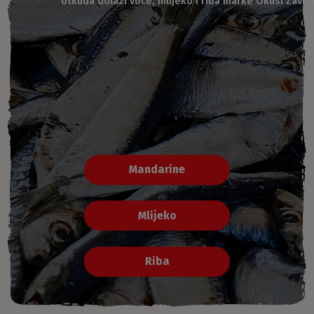
otkuda dolazi voće, mlijeko i riba marke Okusi Zaviča
Mandarine
Mlijeko
Riba