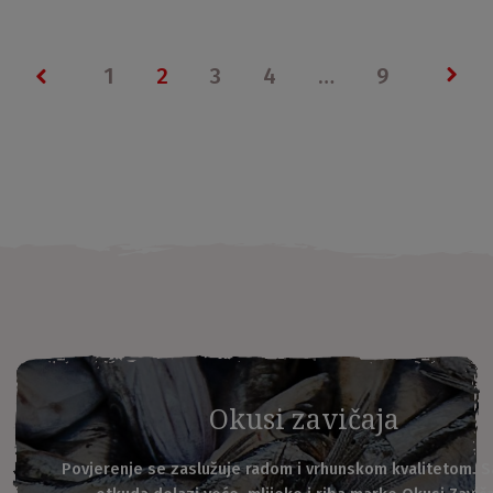
1
2
3
4
…
9
Previous page
Nex
Okusi zavičaja
Povjerenje se zaslužuje radom i vrhunskom kvalitetom. S