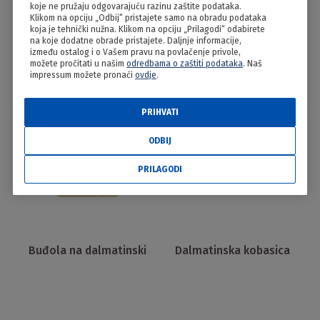
koje ne pružaju odgovarajuću razinu zaštite podataka.
Klikom na opciju „Odbij“ pristajete samo na obradu podataka
koja je tehnički nužna. Klikom na opciju „Prilagodi“ odabirete
na koje dodatne obrade pristajete. Daljnje informacije,
Češnjovka
Čvarci
između ostalog i o Vašem pravu na povlačenje privole,
možete pročitati u našim
odredbama o zaštiti podataka
. Naš
impressum možete pronaći
ovdje
.
PRIHVATI
ODBIJ
PRILAGODI
Buđola na dalmatinski
Dalmatinska kobasica