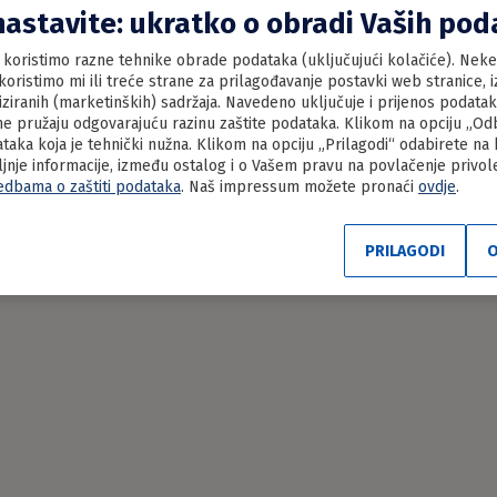
nastavite: ukratko o obradi Vaših po
koristimo razne tehnike obrade podataka (uključujući kolačiće). Neke 
oristimo mi ili treće strane za prilagođavanje postavki web stranice, iz
liziranih (marketinških) sadržaja. Navedeno uključuje i prijenos podata
e pružaju odgovarajuću razinu zaštite podataka. Klikom na opciju „Odbi
aka koja je tehnički nužna. Klikom na opciju „Prilagodi“ odabirete na
ljnje informacije, između ostalog i o Vašem pravu na povlačenje privo
edbama o zaštiti podataka
. Naš impressum možete pronaći
ovdje
.
PRILAGODI
O