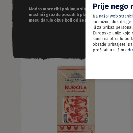
Prije nego 
Modro more ribi poklanja slanoću, zemlja
maslini i grozdu posudi trpkost, a surovi vjetar
Na
našoj web stranici
mesu daruje okus koji odiše Dalmacijom.
su nužne, dok druge k
ili za prikaz persona
Europske unije koje n
samo na obradu podat
obrade pristajete. Da
pročitati u našim
odr