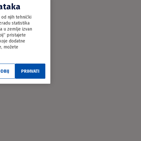
dataka
od njih tehnički
radu statistika
ka u zemlje izvan
j“ pristajete
 koje dodatne
le, možete
DBIJ
PRIHVATI