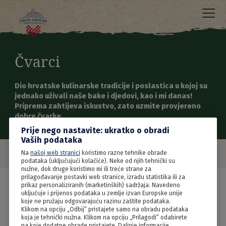
Čvarci
Dio hrvatske kulinarske tradicije i poslastica u kojoj su
jednako uživali naše bake i djedovi, kao i mi danas!
Priprema zahtijeva iskustvo, zato uzmite provjereno
dobre čvarke.
Prije nego nastavite: ukratko o obradi
Vaših podataka
Na
našoj web stranici
koristimo razne tehnike obrade
podataka (uključujući kolačiće). Neke od njih tehnički su
nužne, dok druge koristimo mi ili treće strane za
prilagođavanje postavki web stranice, izradu statistika ili za
prikaz personaliziranih (marketinških) sadržaja. Navedeno
uključuje i prijenos podataka u zemlje izvan Europske unije
koje ne pružaju odgovarajuću razinu zaštite podataka.
Klikom na opciju „Odbij“ pristajete samo na obradu podataka
koja je tehnički nužna. Klikom na opciju „Prilagodi“ odabirete
na koje dodatne obrade pristajete. Daljnje informacije,