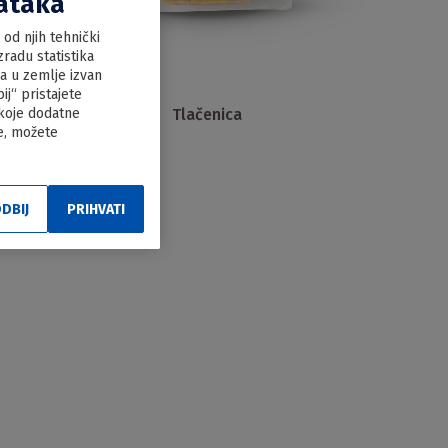
dataka
od njih tehnički
radu statistika
ka u zemlje izvan
j“ pristajete
Tlačenica
 koje dodatne
le, možete
DBIJ
PRIHVATI