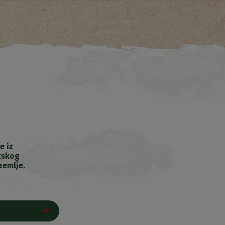
e iz
tskog
zemlje.