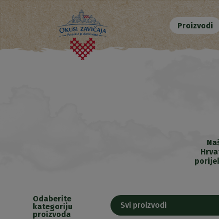
Proizvodi
Naš
Hrva
porije
Odaberite
Svi proizvodi
kategoriju
proizvoda