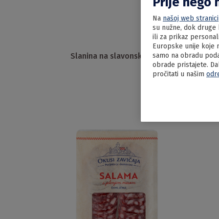
Prije nego 
Na
našoj web stranici
su nužne, dok druge k
ili za prikaz persona
Europske unije koje n
Slanina na slavonski način
samo na obradu podat
obrade pristajete. Da
pročitati u našim
odr