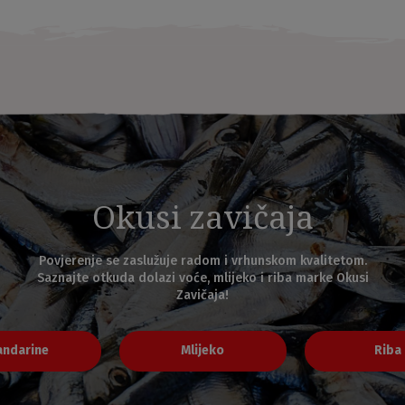
Okusi zavičaja
Povjerenje se zaslužuje radom i vrhunskom kvalitetom.
Saznajte otkuda dolazi voće, mlijeko i riba marke Okusi
Zavičaja!
ndarine
Mlijeko
Riba