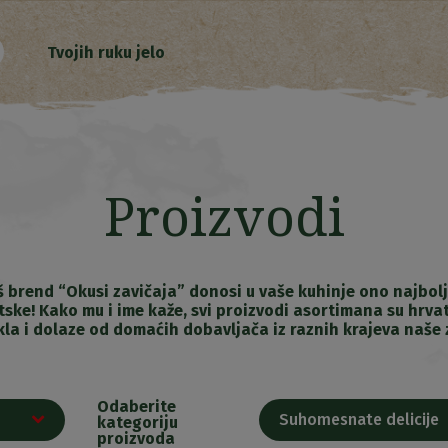
Tvojih ruku jelo
Proizvodi
 brend “Okusi zavičaja” donosi u vaše kuhinje ono najbolj
tske! Kako mu i ime kaže, svi proizvodi asortimana su hrva
kla i dolaze od domaćih dobavljača iz raznih krajeva naše 
Odaberite
Suhomesnate delicije
kategoriju
proizvoda