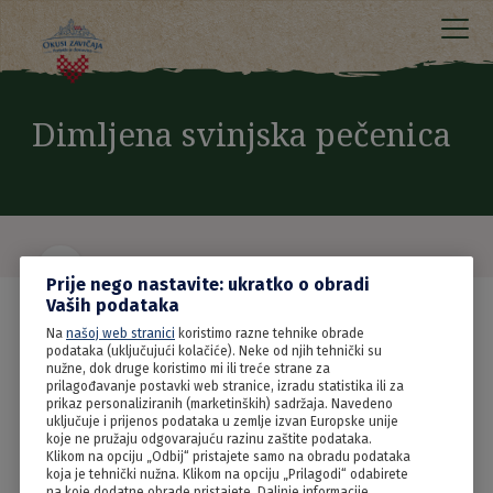
Dimljena svinjska pečenica
Prije nego nastavite: ukratko o obradi
Vaših podataka
Na
našoj web stranici
koristimo razne tehnike obrade
podataka (uključujući kolačiće). Neke od njih tehnički su
nužne, dok druge koristimo mi ili treće strane za
prilagođavanje postavki web stranice, izradu statistika ili za
prikaz personaliziranih (marketinških) sadržaja. Navedeno
uključuje i prijenos podataka u zemlje izvan Europske unije
koje ne pružaju odgovarajuću razinu zaštite podataka.
Klikom na opciju „Odbij“ pristajete samo na obradu podataka
koja je tehnički nužna. Klikom na opciju „Prilagodi“ odabirete
na koje dodatne obrade pristajete. Daljnje informacije,