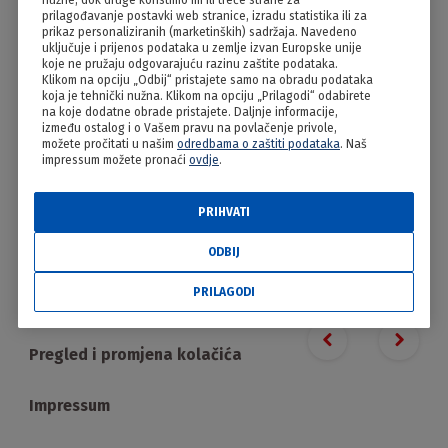
nužne, dok druge koristimo mi ili treće strane za
Zlevanka
prilagođavanje postavki web stranice, izradu statistika ili za
prikaz personaliziranih (marketinških) sadržaja. Navedeno
uključuje i prijenos podataka u zemlje izvan Europske unije
koje ne pružaju odgovarajuću razinu zaštite podataka.
Klikom na opciju „Odbij“ pristajete samo na obradu podataka
koja je tehnički nužna. Klikom na opciju „Prilagodi“ odabirete
na koje dodatne obrade pristajete. Daljnje informacije,
između ostalog i o Vašem pravu na povlačenje privole,
možete pročitati u našim
odredbama o zaštiti podataka
. Naš
impressum možete pronaći
ovdje
.
PRIHVATI
PRILAGODI
ODBIJ
PRILAGODI
Proizvodi
Previous slide
Next s
Pregled i promjena kolačića
Impressum