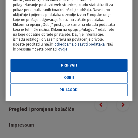
nužne, dok druge koristimo mi ili treće strane za
Zelje, sir i vrhnje i jaja
prilagođavanje postavki web stranice, izradu statistika ili za
prikaz personaliziranih (marketinških) sadržaja. Navedeno
uključuje i prijenos podataka u zemlje izvan Europske unije
koje ne pružaju odgovarajuću razinu zaštite podataka.
Klikom na opciju „Odbij“ pristajete samo na obradu podataka
koja je tehnički nužna. Klikom na opciju „Prilagodi“ odabirete
na koje dodatne obrade pristajete. Daljnje informacije,
između ostalog i o Vašem pravu na povlačenje privole,
možete pročitati u našim
odredbama o zaštiti podataka
. Naš
impressum možete pronaći
ovdje
.
PRIHVATI
PRILAGODI
ODBIJ
PRILAGODI
Proizvodi
Previous slide
Next s
Pregled i promjena kolačića
Impressum