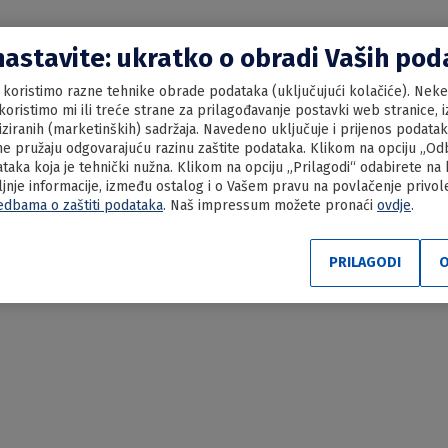
nastavite: ukratko o obradi Vaših po
koristimo razne tehnike obrade podataka (uključujući kolačiće). Neke 
oristimo mi ili treće strane za prilagođavanje postavki web stranice, iz
liziranih (marketinških) sadržaja. Navedeno uključuje i prijenos podata
e pružaju odgovarajuću razinu zaštite podataka. Klikom na opciju „Odbi
aka koja je tehnički nužna. Klikom na opciju „Prilagodi“ odabirete na
ljnje informacije, između ostalog i o Vašem pravu na povlačenje privo
edbama o zaštiti podataka
. Naš impressum možete pronaći
ovdje
.
ni zagorski štrukli
PRILAGODI
O