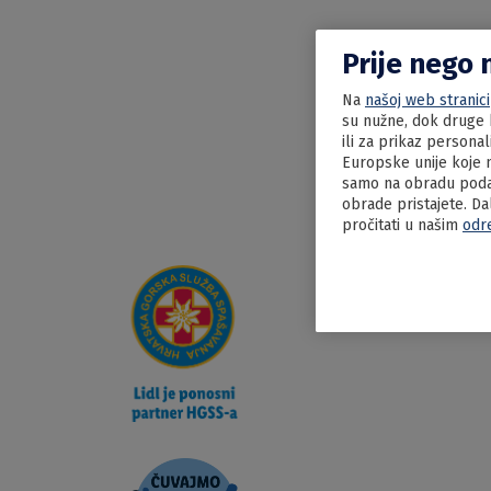
Prije nego 
Na
našoj web stranici
su nužne, dok druge k
ili za prikaz persona
Europske unije koje n
samo na obradu podat
obrade pristajete. Da
pročitati u našim
odr
20.06.2022
Zapeče