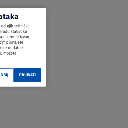
dataka
od njih tehnički
radu statistika
ka u zemlje izvan
j“ pristajete
 koje dodatne
le, možete
DBIJ
PRIHVATI