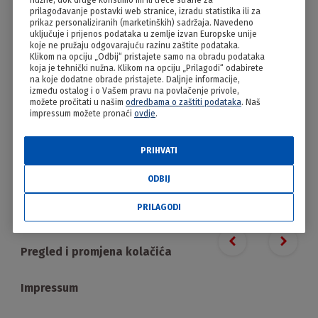
nužne, dok druge koristimo mi ili treće strane za
Zapečena manistra s pancetom
prilagođavanje postavki web stranice, izradu statistika ili za
prikaz personaliziranih (marketinških) sadržaja. Navedeno
uključuje i prijenos podataka u zemlje izvan Europske unije
koje ne pružaju odgovarajuću razinu zaštite podataka.
Klikom na opciju „Odbij“ pristajete samo na obradu podataka
koja je tehnički nužna. Klikom na opciju „Prilagodi“ odabirete
na koje dodatne obrade pristajete. Daljnje informacije,
između ostalog i o Vašem pravu na povlačenje privole,
možete pročitati u našim
odredbama o zaštiti podataka
. Naš
impressum možete pronaći
ovdje
.
PRIHVATI
PRILAGODI
ODBIJ
PRILAGODI
Proizvodi
Previous slide
Next s
Pregled i promjena kolačića
Impressum