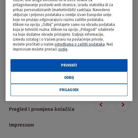
nužne, dok druge koristimo mi ili treće strane za
Zagorski štruklji
prilagođavanje postavki web stranice, izradu statistika ili za
prikaz personaliziranih (marketinških) sadržaja. Navedeno
uključuje i prijenos podataka u zemlje izvan Europske unije
koje ne pružaju odgovarajuću razinu zaštite podataka.
Klikom na opciju „Odbij“ pristajete samo na obradu podataka
koja je tehnički nužna. Klikom na opciju „Prilagodi“ odabirete
na koje dodatne obrade pristajete. Daljnje informacije,
između ostalog i o Vašem pravu na povlačenje privole,
možete pročitati u našim
odredbama o zaštiti podataka
. Naš
impressum možete pronaći
ovdje
.
PRIHVATI
PRILAGODI
ODBIJ
PRILAGODI
Proizvodi
Previous slide
Next s
Pregled i promjena kolačića
Impressum