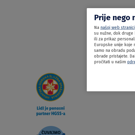
Prije nego 
Na
našoj web stranici
su nužne, dok druge k
ili za prikaz persona
Europske unije koje n
samo na obradu podat
obrade pristajete. Da
pročitati u našim
odr
20.06.2022
Zagors