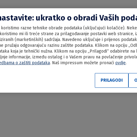
nastavite: ukratko o obradi Vaših po
koristimo razne tehnike obrade podataka (uključujući kolačiće). Neke 
oristimo mi ili treće strane za prilagođavanje postavki web stranice, iz
liziranih (marketinških) sadržaja. Navedeno uključuje i prijenos podata
e pružaju odgovarajuću razinu zaštite podataka. Klikom na opciju „Odbi
aka koja je tehnički nužna. Klikom na opciju „Prilagodi“ odabirete na
ljnje informacije, između ostalog i o Vašem pravu na povlačenje privo
edbama o zaštiti podataka
. Naš impressum možete pronaći
ovdje
.
ka štruklena juha
PRILAGODI
O