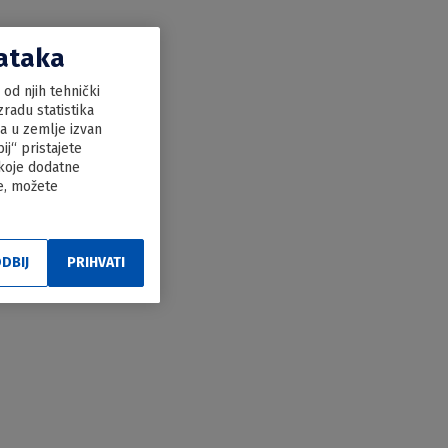
dataka
od njih tehnički
radu statistika
ka u zemlje izvan
j“ pristajete
 koje dodatne
le, možete
DBIJ
PRIHVATI