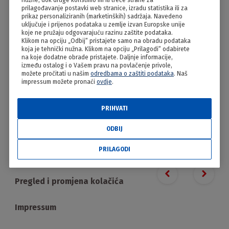
nužne, dok druge koristimo mi ili treće strane za
Viška pogača
prilagođavanje postavki web stranice, izradu statistika ili za
prikaz personaliziranih (marketinških) sadržaja. Navedeno
uključuje i prijenos podataka u zemlje izvan Europske unije
koje ne pružaju odgovarajuću razinu zaštite podataka.
Klikom na opciju „Odbij“ pristajete samo na obradu podataka
koja je tehnički nužna. Klikom na opciju „Prilagodi“ odabirete
na koje dodatne obrade pristajete. Daljnje informacije,
između ostalog i o Vašem pravu na povlačenje privole,
možete pročitati u našim
odredbama o zaštiti podataka
. Naš
impressum možete pronaći
ovdje
.
PRIHVATI
PRILAGODI
ODBIJ
PRILAGODI
Proizvodi
Previous slide
Next s
Pregled i promjena kolačića
Impressum