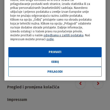
nužne, dok druge koristimo mi ili treće strane za
Vidovečki gibanik
prilagođavanje postavki web stranice, izradu statistika ili za
prikaz personaliziranih (marketinških) sadržaja. Navedeno
uključuje i prijenos podataka u zemlje izvan Europske unije
koje ne pružaju odgovarajuću razinu zaštite podataka.
Klikom na opciju „Odbij“ pristajete samo na obradu podataka
koja je tehnički nužna. Klikom na opciju „Prilagodi“ odabirete
na koje dodatne obrade pristajete. Daljnje informacije,
između ostalog i o Vašem pravu na povlačenje privole,
možete pročitati u našim
odredbama o zaštiti podataka
. Naš
impressum možete pronaći
ovdje
.
PRIHVATI
PRILAGODI
ODBIJ
PRILAGODI
Proizvodi
Previous slide
Next s
Pregled i promjena kolačića
Impressum