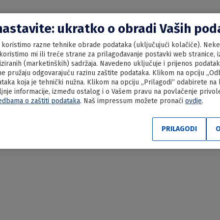
nastavite: ukratko o obradi Vaših po
koristimo razne tehnike obrade podataka (uključujući kolačiće). Neke 
oristimo mi ili treće strane za prilagođavanje postavki web stranice, iz
liziranih (marketinških) sadržaja. Navedeno uključuje i prijenos podata
e pružaju odgovarajuću razinu zaštite podataka. Klikom na opciju „Odbi
aka koja je tehnički nužna. Klikom na opciju „Prilagodi“ odabirete na
ljnje informacije, između ostalog i o Vašem pravu na povlačenje privo
edbama o zaštiti podataka
. Naš impressum možete pronaći
ovdje
.
 s pilećim prsima
PRILAGODI
O