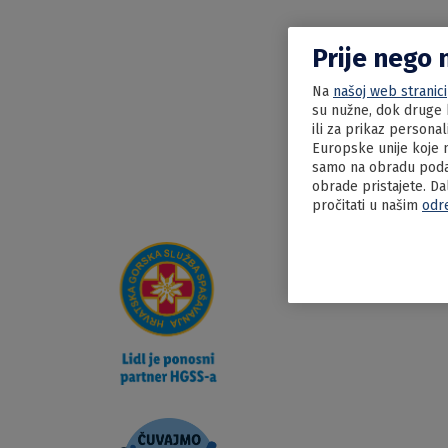
Prije nego 
Na
našoj web stranici
su nužne, dok druge k
ili za prikaz persona
Europske unije koje n
samo na obradu podat
obrade pristajete. Da
pročitati u našim
odr
09.06.2022
Varivo