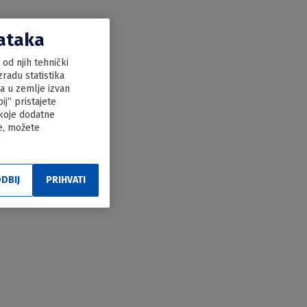
dataka
od njih tehnički
radu statistika
ka u zemlje izvan
j“ pristajete
 koje dodatne
le, možete
DBIJ
PRIHVATI