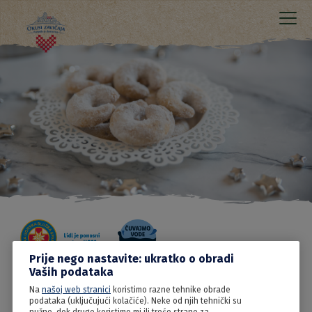
Prije nego nastavite: ukratko o obradi
Vaših podataka
Na
našoj web stranici
koristimo razne tehnike obrade
27.05.2022
podataka (uključujući kolačiće). Neke od njih tehnički su