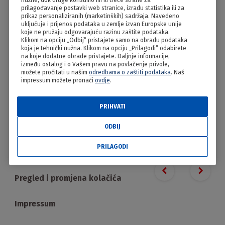
nužne, dok druge koristimo mi ili treće strane za
Vanilin roščići
prilagođavanje postavki web stranice, izradu statistika ili za
prikaz personaliziranih (marketinških) sadržaja. Navedeno
uključuje i prijenos podataka u zemlje izvan Europske unije
koje ne pružaju odgovarajuću razinu zaštite podataka.
Klikom na opciju „Odbij“ pristajete samo na obradu podataka
koja je tehnički nužna. Klikom na opciju „Prilagodi“ odabirete
na koje dodatne obrade pristajete. Daljnje informacije,
između ostalog i o Vašem pravu na povlačenje privole,
možete pročitati u našim
odredbama o zaštiti podataka
. Naš
impressum možete pronaći
ovdje
.
PRIHVATI
PRILAGODI
ODBIJ
PRILAGODI
Proizvodi
Previous slide
Next s
Pregled i promjena kolačića
Impressum