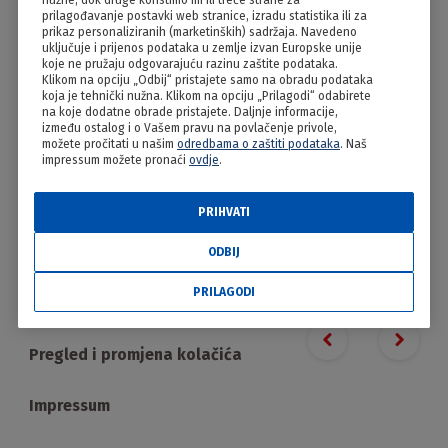
nužne, dok druge koristimo mi ili treće strane za
Uskršnji slani vijenac
prilagođavanje postavki web stranice, izradu statistika ili za
prikaz personaliziranih (marketinških) sadržaja. Navedeno
uključuje i prijenos podataka u zemlje izvan Europske unije
koje ne pružaju odgovarajuću razinu zaštite podataka.
Klikom na opciju „Odbij“ pristajete samo na obradu podataka
koja je tehnički nužna. Klikom na opciju „Prilagodi“ odabirete
na koje dodatne obrade pristajete. Daljnje informacije,
između ostalog i o Vašem pravu na povlačenje privole,
možete pročitati u našim
odredbama o zaštiti podataka
. Naš
impressum možete pronaći
ovdje
.
PRIHVATI
PRILAGODI
ODBIJ
PRILAGODI
Proizvodi
Previous slide
Next s
Pregled i promjena kolačića
Impressum