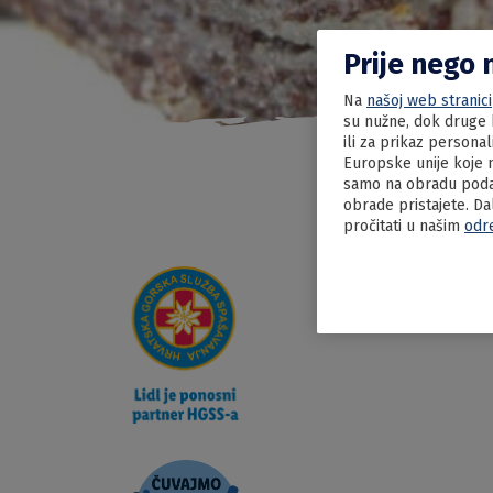
Prije nego 
Na
našoj web stranici
su nužne, dok druge k
ili za prikaz persona
Europske unije koje n
samo na obradu podat
obrade pristajete. Da
pročitati u našim
odr
03.06.2022
Trnov