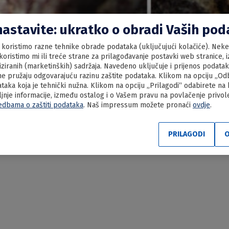
nastavite: ukratko o obradi Vaših po
koristimo razne tehnike obrade podataka (uključujući kolačiće). Neke 
oristimo mi ili treće strane za prilagođavanje postavki web stranice, iz
liziranih (marketinških) sadržaja. Navedeno uključuje i prijenos podata
e pružaju odgovarajuću razinu zaštite podataka. Klikom na opciju „Odbi
aka koja je tehnički nužna. Klikom na opciju „Prilagodi“ odabirete na
ljnje informacije, između ostalog i o Vašem pravu na povlačenje privo
edbama o zaštiti podataka
. Naš impressum možete pronaći
ovdje
.
ečki makači
PRILAGODI
O