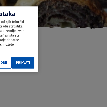
dataka
od njih tehnički
radu statistika
ka u zemlje izvan
j“ pristajete
 koje dodatne
le, možete
DBIJ
PRIHVATI