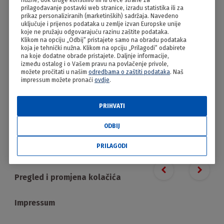
nužne, dok druge koristimo mi ili treće strane za
Tortelini ?
prilagođavanje postavki web stranice, izradu statistika ili za
prikaz personaliziranih (marketinških) sadržaja. Navedeno
uključuje i prijenos podataka u zemlje izvan Europske unije
koje ne pružaju odgovarajuću razinu zaštite podataka.
Klikom na opciju „Odbij“ pristajete samo na obradu podataka
koja je tehnički nužna. Klikom na opciju „Prilagodi“ odabirete
na koje dodatne obrade pristajete. Daljnje informacije,
između ostalog i o Vašem pravu na povlačenje privole,
možete pročitati u našim
odredbama o zaštiti podataka
. Naš
impressum možete pronaći
ovdje
.
PRIHVATI
PRILAGODI
ODBIJ
PRILAGODI
Proizvodi
Previous slide
Next s
Pregled i promjena kolačića
Impressum