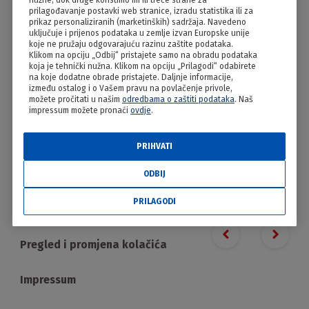
nužne, dok druge koristimo mi ili treće strane za
Tačkrle
prilagođavanje postavki web stranice, izradu statistika ili za
prikaz personaliziranih (marketinških) sadržaja. Navedeno
uključuje i prijenos podataka u zemlje izvan Europske unije
koje ne pružaju odgovarajuću razinu zaštite podataka.
Klikom na opciju „Odbij“ pristajete samo na obradu podataka
koja je tehnički nužna. Klikom na opciju „Prilagodi“ odabirete
na koje dodatne obrade pristajete. Daljnje informacije,
između ostalog i o Vašem pravu na povlačenje privole,
možete pročitati u našim
odredbama o zaštiti podataka
. Naš
impressum možete pronaći
ovdje
.
PRIHVATI
PRILAGODI
ODBIJ
PRILAGODI
Proizvodi
Previous slide
Next s
Pregled i promjena kolačića
Impressum