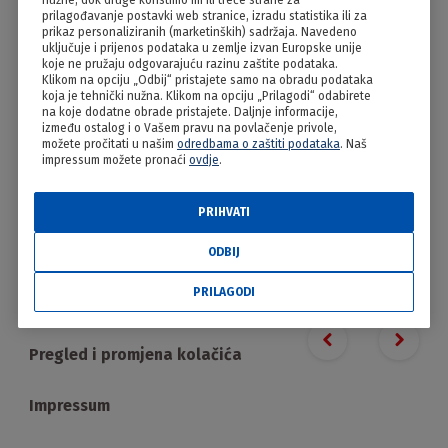
nužne, dok druge koristimo mi ili treće strane za
Tačke
prilagođavanje postavki web stranice, izradu statistika ili za
prikaz personaliziranih (marketinških) sadržaja. Navedeno
uključuje i prijenos podataka u zemlje izvan Europske unije
koje ne pružaju odgovarajuću razinu zaštite podataka.
Klikom na opciju „Odbij“ pristajete samo na obradu podataka
koja je tehnički nužna. Klikom na opciju „Prilagodi“ odabirete
na koje dodatne obrade pristajete. Daljnje informacije,
između ostalog i o Vašem pravu na povlačenje privole,
možete pročitati u našim
odredbama o zaštiti podataka
. Naš
impressum možete pronaći
ovdje
.
PRIHVATI
PRILAGODI
ODBIJ
PRILAGODI
Proizvodi
Previous slide
Next s
Pregled i promjena kolačića
Impressum