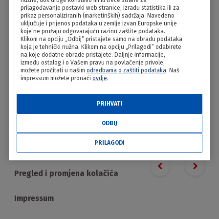
nužne, dok druge koristimo mi ili treće strane za
Štrukli sa sirom
prilagođavanje postavki web stranice, izradu statistika ili za
prikaz personaliziranih (marketinških) sadržaja. Navedeno
uključuje i prijenos podataka u zemlje izvan Europske unije
koje ne pružaju odgovarajuću razinu zaštite podataka.
Klikom na opciju „Odbij“ pristajete samo na obradu podataka
koja je tehnički nužna. Klikom na opciju „Prilagodi“ odabirete
na koje dodatne obrade pristajete. Daljnje informacije,
između ostalog i o Vašem pravu na povlačenje privole,
možete pročitati u našim
odredbama o zaštiti podataka
. Naš
impressum možete pronaći
ovdje
.
PRIHVATI
PRILAGODI
ODBIJ
PRILAGODI
Proizvodi
Previous slide
Next s
Pregled i promjena kolačića
Impressum