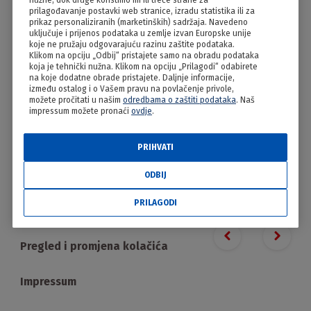
nužne, dok druge koristimo mi ili treće strane za
Štrudle s višnjama
prilagođavanje postavki web stranice, izradu statistika ili za
prikaz personaliziranih (marketinških) sadržaja. Navedeno
uključuje i prijenos podataka u zemlje izvan Europske unije
koje ne pružaju odgovarajuću razinu zaštite podataka.
Klikom na opciju „Odbij“ pristajete samo na obradu podataka
koja je tehnički nužna. Klikom na opciju „Prilagodi“ odabirete
na koje dodatne obrade pristajete. Daljnje informacije,
između ostalog i o Vašem pravu na povlačenje privole,
možete pročitati u našim
odredbama o zaštiti podataka
. Naš
impressum možete pronaći
ovdje
.
PRIHVATI
PRILAGODI
ODBIJ
PRILAGODI
Proizvodi
Previous slide
Next s
Pregled i promjena kolačića
Impressum