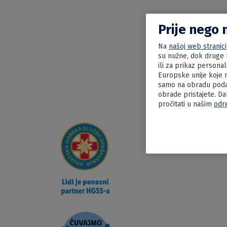
Prije nego 
Na
našoj web stranici
su nužne, dok druge k
ili za prikaz persona
Europske unije koje n
samo na obradu podat
obrade pristajete. Da
pročitati u našim
odr
15.06.2022
Srdela