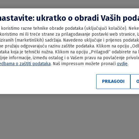
nastavite: ukratko o obradi Vaših po
koristimo razne tehnike obrade podataka (uključujući kolačiće). Neke 
oristimo mi ili treće strane za prilagođavanje postavki web stranice, iz
liziranih (marketinških) sadržaja. Navedeno uključuje i prijenos podata
e pružaju odgovarajuću razinu zaštite podataka. Klikom na opciju „Odbi
aka koja je tehnički nužna. Klikom na opciju „Prilagodi“ odabirete na
ljnje informacije, između ostalog i o Vašem pravu na povlačenje privo
edbama o zaštiti podataka
. Naš impressum možete pronaći
ovdje
.
 “na brudet” s palentom
PRILAGODI
O