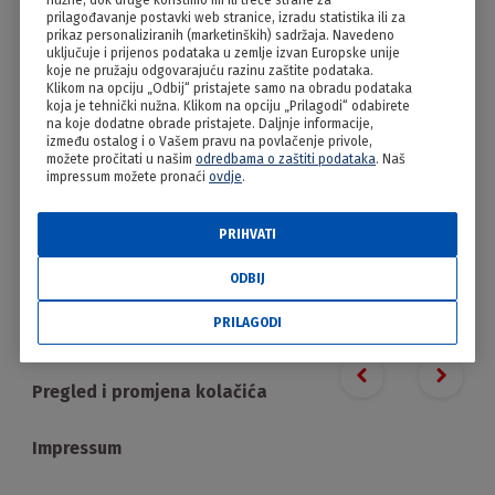
nužne, dok druge koristimo mi ili treće strane za
Sinjski arambaši
prilagođavanje postavki web stranice, izradu statistika ili za
prikaz personaliziranih (marketinških) sadržaja. Navedeno
uključuje i prijenos podataka u zemlje izvan Europske unije
koje ne pružaju odgovarajuću razinu zaštite podataka.
Klikom na opciju „Odbij“ pristajete samo na obradu podataka
koja je tehnički nužna. Klikom na opciju „Prilagodi“ odabirete
na koje dodatne obrade pristajete. Daljnje informacije,
između ostalog i o Vašem pravu na povlačenje privole,
možete pročitati u našim
odredbama o zaštiti podataka
. Naš
impressum možete pronaći
ovdje
.
PRIHVATI
PRILAGODI
ODBIJ
PRILAGODI
Proizvodi
Previous slide
Next s
Pregled i promjena kolačića
Impressum