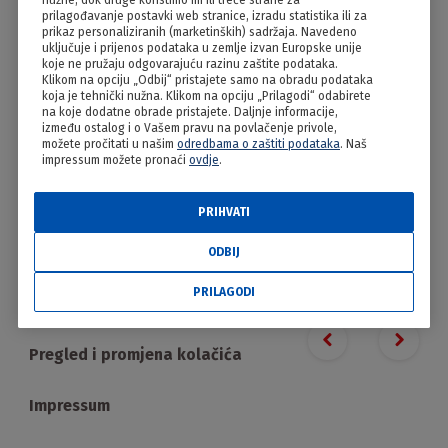
nužne, dok druge koristimo mi ili treće strane za
Seljački jeftino i na brzinu!
prilagođavanje postavki web stranice, izradu statistika ili za
prikaz personaliziranih (marketinških) sadržaja. Navedeno
uključuje i prijenos podataka u zemlje izvan Europske unije
koje ne pružaju odgovarajuću razinu zaštite podataka.
Klikom na opciju „Odbij“ pristajete samo na obradu podataka
koja je tehnički nužna. Klikom na opciju „Prilagodi“ odabirete
na koje dodatne obrade pristajete. Daljnje informacije,
između ostalog i o Vašem pravu na povlačenje privole,
možete pročitati u našim
odredbama o zaštiti podataka
. Naš
impressum možete pronaći
ovdje
.
PRIHVATI
PRILAGODI
ODBIJ
PRILAGODI
Proizvodi
Previous slide
Next s
Pregled i promjena kolačića
Impressum