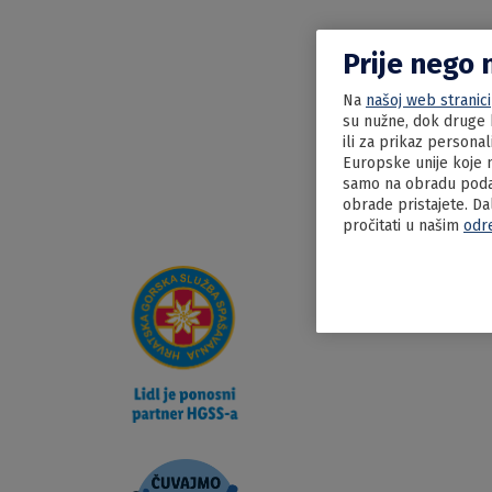
Prije nego 
Na
našoj web stranici
su nužne, dok druge k
ili za prikaz persona
Europske unije koje n
samo na obradu podat
obrade pristajete. Da
pročitati u našim
odr
09.06.2022
Šape