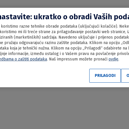
nastavite: ukratko o obradi Vaših po
koristimo razne tehnike obrade podataka (uključujući kolačiće). Neke 
oristimo mi ili treće strane za prilagođavanje postavki web stranice, iz
liziranih (marketinških) sadržaja. Navedeno uključuje i prijenos podata
e pružaju odgovarajuću razinu zaštite podataka. Klikom na opciju „Odbi
aka koja je tehnički nužna. Klikom na opciju „Prilagodi“ odabirete na
ljnje informacije, između ostalog i o Vašem pravu na povlačenje privo
edbama o zaštiti podataka
. Naš impressum možete pronaći
ovdje
.
PRILAGODI
O