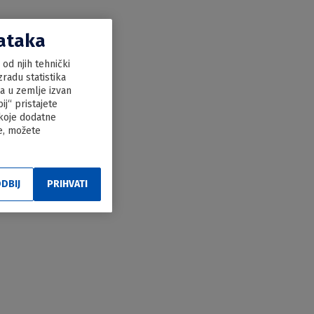
dataka
od njih tehnički
radu statistika
ka u zemlje izvan
j“ pristajete
 koje dodatne
le, možete
DBIJ
PRIHVATI