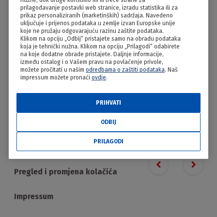
nužne, dok druge koristimo mi ili treće strane za
Rudarska greblica
prilagođavanje postavki web stranice, izradu statistika ili za
prikaz personaliziranih (marketinških) sadržaja. Navedeno
uključuje i prijenos podataka u zemlje izvan Europske unije
koje ne pružaju odgovarajuću razinu zaštite podataka.
Klikom na opciju „Odbij“ pristajete samo na obradu podataka
koja je tehnički nužna. Klikom na opciju „Prilagodi“ odabirete
na koje dodatne obrade pristajete. Daljnje informacije,
između ostalog i o Vašem pravu na povlačenje privole,
možete pročitati u našim
odredbama o zaštiti podataka
. Naš
impressum možete pronaći
ovdje
.
PRIHVATI
PRILAGODI
ODBIJ
PRILAGODI
Proizvodi
Previous slide
Next s
Pregled i promjena kolačića
Impressum