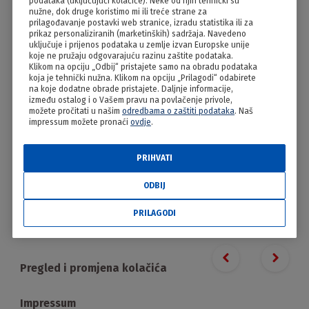
podataka (uključujući kolačiće). Neke od njih tehnički su
Ragu od junetine s okruglicama
nužne, dok druge koristimo mi ili treće strane za
prilagođavanje postavki web stranice, izradu statistika ili za
od krumpira
prikaz personaliziranih (marketinških) sadržaja. Navedeno
uključuje i prijenos podataka u zemlje izvan Europske unije
koje ne pružaju odgovarajuću razinu zaštite podataka.
Klikom na opciju „Odbij“ pristajete samo na obradu podataka
koja je tehnički nužna. Klikom na opciju „Prilagodi“ odabirete
na koje dodatne obrade pristajete. Daljnje informacije,
između ostalog i o Vašem pravu na povlačenje privole,
možete pročitati u našim
odredbama o zaštiti podataka
. Naš
impressum možete pronaći
ovdje
.
PRIHVATI
ODBIJ
PRILAGODI
PRILAGODI
Proizvodi
Previous slide
Next s
Pregled i promjena kolačića
Impressum