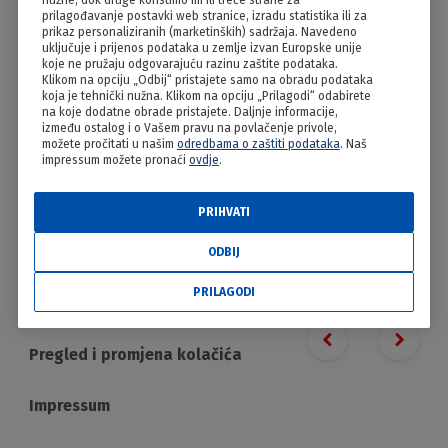
nužne, dok druge koristimo mi ili treće strane za
Pužići s cimetom
prilagođavanje postavki web stranice, izradu statistika ili za
prikaz personaliziranih (marketinških) sadržaja. Navedeno
uključuje i prijenos podataka u zemlje izvan Europske unije
koje ne pružaju odgovarajuću razinu zaštite podataka.
Klikom na opciju „Odbij“ pristajete samo na obradu podataka
koja je tehnički nužna. Klikom na opciju „Prilagodi“ odabirete
na koje dodatne obrade pristajete. Daljnje informacije,
između ostalog i o Vašem pravu na povlačenje privole,
možete pročitati u našim
odredbama o zaštiti podataka
. Naš
impressum možete pronaći
ovdje
.
PRIHVATI
PRILAGODI
ODBIJ
PRILAGODI
Proizvodi
Previous slide
Next s
Pregled i promjena kolačića
Impressum