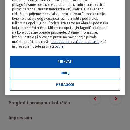
nužne, dok druge koristimo mi ili treće strane za
Punjena kokica
prilagođavanje postavki web stranice, izradu statistika ili za
prikaz personaliziranih (marketinških) sadržaja. Navedeno
uključuje i prijenos podataka u zemlje izvan Europske unije
koje ne pružaju odgovarajuću razinu zaštite podataka.
Klikom na opciju „Odbij“ pristajete samo na obradu podataka
koja je tehnički nužna. Klikom na opciju „Prilagodi“ odabirete
na koje dodatne obrade pristajete. Daljnje informacije,
između ostalog i o Vašem pravu na povlačenje privole,
možete pročitati u našim
odredbama o zaštiti podataka
. Naš
impressum možete pronaći
ovdje
.
PRIHVATI
PRILAGODI
ODBIJ
PRILAGODI
Proizvodi
Previous slide
Next s
Pregled i promjena kolačića
Impressum