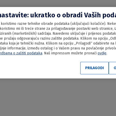
nastavite: ukratko o obradi Vaših po
koristimo razne tehnike obrade podataka (uključujući kolačiće). Neke 
oristimo mi ili treće strane za prilagođavanje postavki web stranice, iz
liziranih (marketinških) sadržaja. Navedeno uključuje i prijenos podata
e pružaju odgovarajuću razinu zaštite podataka. Klikom na opciju „Odbi
aka koja je tehnički nužna. Klikom na opciju „Prilagodi“ odabirete na
ljnje informacije, između ostalog i o Vašem pravu na povlačenje privo
edbama o zaštiti podataka
. Naš impressum možete pronaći
ovdje
.
ina sa špekom
PRILAGODI
O