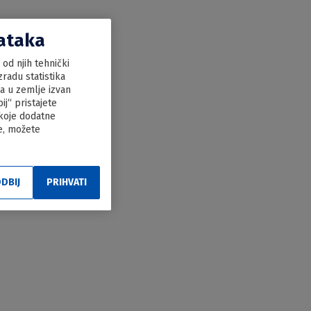
dataka
od njih tehnički
radu statistika
ka u zemlje izvan
j“ pristajete
 koje dodatne
le, možete
DBIJ
PRIHVATI