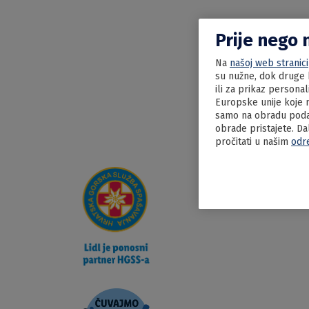
Prije nego 
Na
našoj web stranici
su nužne, dok druge k
ili za prikaz persona
Europske unije koje n
samo na obradu podat
obrade pristajete. Da
pročitati u našim
odr
13.06.2022
Pražet