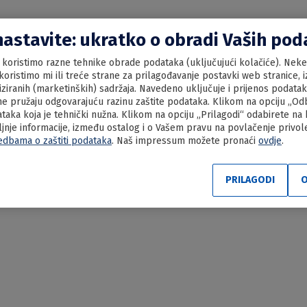
nastavite: ukratko o obradi Vaših po
koristimo razne tehnike obrade podataka (uključujući kolačiće). Neke 
oristimo mi ili treće strane za prilagođavanje postavki web stranice, iz
liziranih (marketinških) sadržaja. Navedeno uključuje i prijenos podata
e pružaju odgovarajuću razinu zaštite podataka. Klikom na opciju „Odbi
aka koja je tehnički nužna. Klikom na opciju „Prilagodi“ odabirete na
ljnje informacije, između ostalog i o Vašem pravu na povlačenje privo
edbama o zaštiti podataka
. Naš impressum možete pronaći
ovdje
.
 jetrica sa palentom
PRILAGODI
O