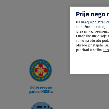
Prije nego 
Na
našoj web stranici
su nužne, dok druge k
ili za prikaz persona
Europske unije koje n
samo na obradu podat
obrade pristajete. Da
pročitati u našim
odr
19.03.2024
Pileća