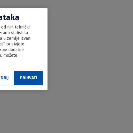
dataka
od njih tehnički
radu statistika
ka u zemlje izvan
j“ pristajete
 koje dodatne
le, možete
DBIJ
PRIHVATI