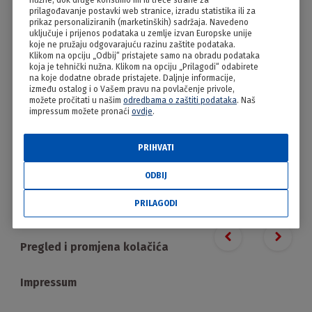
nužne, dok druge koristimo mi ili treće strane za
Patka s mlincima
prilagođavanje postavki web stranice, izradu statistika ili za
prikaz personaliziranih (marketinških) sadržaja. Navedeno
uključuje i prijenos podataka u zemlje izvan Europske unije
koje ne pružaju odgovarajuću razinu zaštite podataka.
Klikom na opciju „Odbij“ pristajete samo na obradu podataka
koja je tehnički nužna. Klikom na opciju „Prilagodi“ odabirete
na koje dodatne obrade pristajete. Daljnje informacije,
između ostalog i o Vašem pravu na povlačenje privole,
možete pročitati u našim
odredbama o zaštiti podataka
. Naš
impressum možete pronaći
ovdje
.
PRIHVATI
PRILAGODI
ODBIJ
PRILAGODI
Proizvodi
Previous slide
Next s
Pregled i promjena kolačića
Impressum