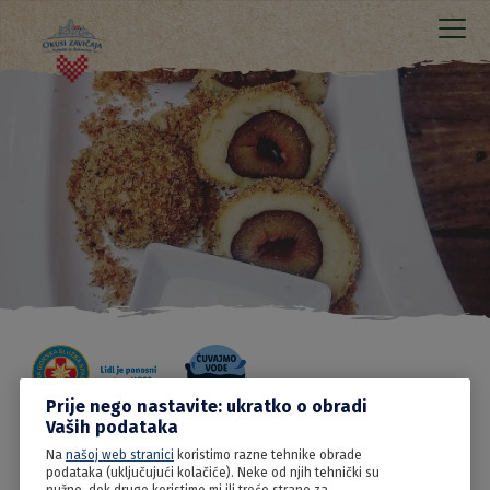
Prije nego nastavite: ukratko o obradi
Vaših podataka
Na
našoj web stranici
koristimo razne tehnike obrade
03.06.2022
podataka (uključujući kolačiće). Neke od njih tehnički su