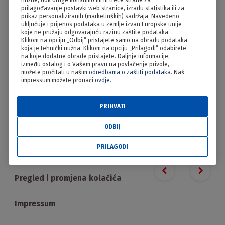
nužne, dok druge koristimo mi ili treće strane za
“Natrgano” na pile
prilagođavanje postavki web stranice, izradu statistika ili za
prikaz personaliziranih (marketinških) sadržaja. Navedeno
uključuje i prijenos podataka u zemlje izvan Europske unije
koje ne pružaju odgovarajuću razinu zaštite podataka.
Klikom na opciju „Odbij“ pristajete samo na obradu podataka
koja je tehnički nužna. Klikom na opciju „Prilagodi“ odabirete
na koje dodatne obrade pristajete. Daljnje informacije,
između ostalog i o Vašem pravu na povlačenje privole,
možete pročitati u našim
odredbama o zaštiti podataka
. Naš
impressum možete pronaći
ovdje
.
PRIHVATI
PRILAGODI
ODBIJ
PRILAGODI
Proizvodi
Previous slide
Next s
Pregled i promjena kolačića
Impressum