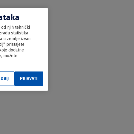
dataka
od njih tehnički
radu statistika
ka u zemlje izvan
j“ pristajete
 koje dodatne
le, možete
DBIJ
PRIHVATI