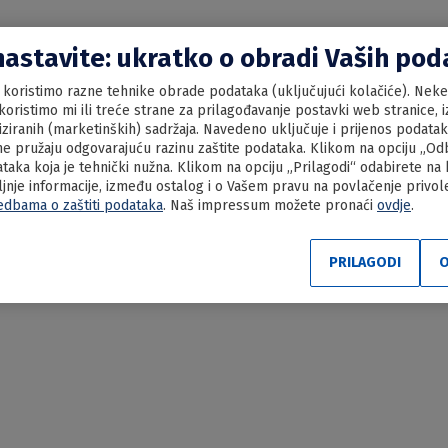
nastavite: ukratko o obradi Vaših po
koristimo razne tehnike obrade podataka (uključujući kolačiće). Neke 
oristimo mi ili treće strane za prilagođavanje postavki web stranice, iz
liziranih (marketinških) sadržaja. Navedeno uključuje i prijenos podata
e pružaju odgovarajuću razinu zaštite podataka. Klikom na opciju „Odbi
aka koja je tehnički nužna. Klikom na opciju „Prilagodi“ odabirete na
ljnje informacije, između ostalog i o Vašem pravu na povlačenje privo
edbama o zaštiti podataka
. Naš impressum možete pronaći
ovdje
.
lica
PRILAGODI
O