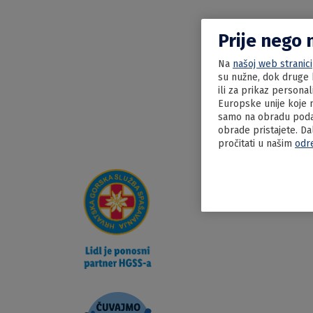
Prije nego 
Na
našoj web stranici
su nužne, dok druge k
ili za prikaz persona
Europske unije koje n
samo na obradu podat
obrade pristajete. Da
pročitati u našim
odr
15.06.2022
Mućka