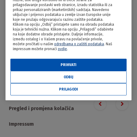
nužne, dok druge koristimo mi ili treće strane za
Lopari
prilagođavanje postavki web stranice, izradu statistika ili za
prikaz personaliziranih (marketinških) sadržaja. Navedeno
uključuje i prijenos podataka u zemlje izvan Europske unije
koje ne pružaju odgovarajuću razinu zaštite podataka.
Klikom na opciju „Odbij“ pristajete samo na obradu podataka
koja je tehnički nužna. Klikom na opciju „Prilagodi“ odabirete
na koje dodatne obrade pristajete. Daljnje informacije,
između ostalog i o Vašem pravu na povlačenje privole,
možete pročitati u našim
odredbama o zaštiti podataka
. Naš
impressum možete pronaći
ovdje
.
PRIHVATI
PRILAGODI
ODBIJ
PRILAGODI
Proizvodi
Previous slide
Next s
Pregled i promjena kolačića
Impressum