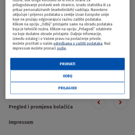
nužne, dok druge koristimo mi ili treće strane za
Kupus raštika
prilagođavanje postavki web stranice, izradu statistika ili za
prikaz personaliziranih (marketinških) sadržaja. Navedeno
uključuje i prijenos podataka u zemlje izvan Europske unije
koje ne pružaju odgovarajuću razinu zaštite podataka.
Klikom na opciju „Odbij“ pristajete samo na obradu podataka
koja je tehnički nužna. Klikom na opciju „Prilagodi“ odabirete
na koje dodatne obrade pristajete. Daljnje informacije,
između ostalog i o Vašem pravu na povlačenje privole,
možete pročitati u našim
odredbama o zaštiti podataka
. Naš
impressum možete pronaći
ovdje
.
PRIHVATI
PRILAGODI
ODBIJ
PRILAGODI
Proizvodi
Previous slide
Next s
Pregled i promjena kolačića
Impressum