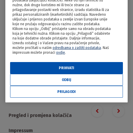
podataka (uključujući kolačiće). Neke od njih tehnički su
Kuhana palenta s kiselim
nužne, dok druge koristimo mi ili treće strane za
prilagođavanje postavki web stranice, izradu statistika ili za
vrhnjem
prikaz personaliziranih (marketinških) sadržaja. Navedeno
uključuje i prijenos podataka u zemlje izvan Europske unije
koje ne pružaju odgovarajuću razinu zaštite podataka.
Klikom na opciju „Odbij“ pristajete samo na obradu podataka
koja je tehnički nužna. Klikom na opciju „Prilagodi“ odabirete
na koje dodatne obrade pristajete. Daljnje informacije,
između ostalog i o Vašem pravu na povlačenje privole,
možete pročitati u našim
odredbama o zaštiti podataka
. Naš
impressum možete pronaći
ovdje
.
PRIHVATI
ODBIJ
PRILAGODI
PRILAGODI
Proizvodi
Previous slide
Next s
Pregled i promjena kolačića
Impressum