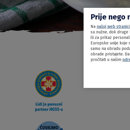
Prije nego 
Na
našoj web stranici
su nužne, dok druge k
ili za prikaz persona
Europske unije koje n
samo na obradu podat
obrade pristajete. Da
pročitati u našim
odr
27.05.2022
Krpice