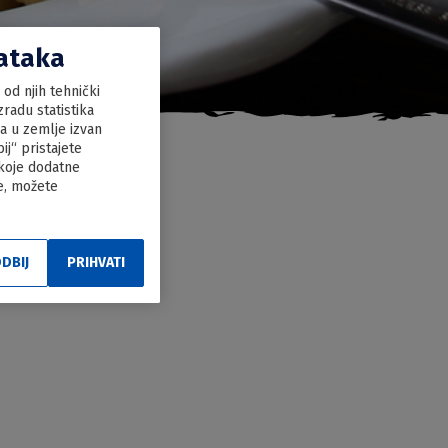
dataka
od njih tehnički
radu statistika
ka u zemlje izvan
j“ pristajete
 koje dodatne
le, možete
DBIJ
PRIHVATI