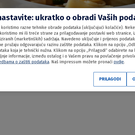
nastavite: ukratko o obradi Vaših po
koristimo razne tehnike obrade podataka (uključujući kolačiće). Neke 
oristimo mi ili treće strane za prilagođavanje postavki web stranice, iz
liziranih (marketinških) sadržaja. Navedeno uključuje i prijenos podata
e pružaju odgovarajuću razinu zaštite podataka. Klikom na opciju „Odbi
aka koja je tehnički nužna. Klikom na opciju „Prilagodi“ odabirete na
ljnje informacije, između ostalog i o Vašem pravu na povlačenje privo
edbama o zaštiti podataka
. Naš impressum možete pronaći
ovdje
.
 sa zeljem
PRILAGODI
O