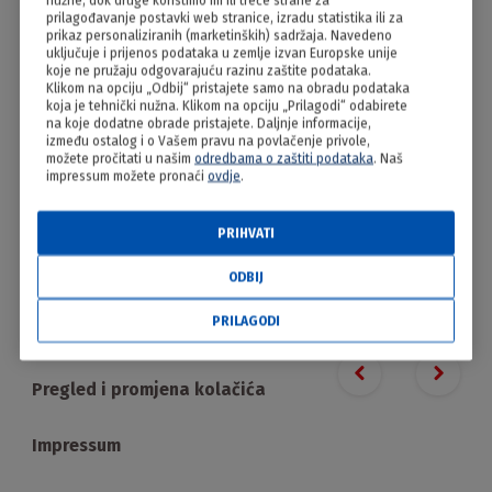
nužne, dok druge koristimo mi ili treće strane za
Krpice sa zeljem
prilagođavanje postavki web stranice, izradu statistika ili za
prikaz personaliziranih (marketinških) sadržaja. Navedeno
uključuje i prijenos podataka u zemlje izvan Europske unije
koje ne pružaju odgovarajuću razinu zaštite podataka.
Klikom na opciju „Odbij“ pristajete samo na obradu podataka
koja je tehnički nužna. Klikom na opciju „Prilagodi“ odabirete
na koje dodatne obrade pristajete. Daljnje informacije,
između ostalog i o Vašem pravu na povlačenje privole,
možete pročitati u našim
odredbama o zaštiti podataka
. Naš
impressum možete pronaći
ovdje
.
PRIHVATI
PRILAGODI
ODBIJ
PRILAGODI
Proizvodi
Previous slide
Next s
Pregled i promjena kolačića
Impressum