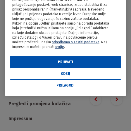
nužne, dok druge koristimo mi ili treće strane za
Kiflice s pekmezom
prilagođavanje postavki web stranice, izradu statistika ili za
prikaz personaliziranih (marketinških) sadržaja. Navedeno
uključuje i prijenos podataka u zemlje izvan Europske unije
koje ne pružaju odgovarajuću razinu zaštite podataka.
Klikom na opciju „Odbij“ pristajete samo na obradu podataka
koja je tehnički nužna. Klikom na opciju „Prilagodi“ odabirete
na koje dodatne obrade pristajete. Daljnje informacije,
između ostalog i o Vašem pravu na povlačenje privole,
možete pročitati u našim
odredbama o zaštiti podataka
. Naš
impressum možete pronaći
ovdje
.
PRIHVATI
PRILAGODI
ODBIJ
PRILAGODI
Proizvodi
Previous slide
Next s
Pregled i promjena kolačića
Impressum