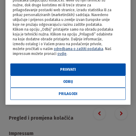
podataka (uključujući kolačiće). Neke od njih tehnički su
Kiflice punjene šunkicom i
nužne, dok druge koristimo mi ili treće strane za
prilagođavanje postavki web stranice, izradu statistika ili za
sirom
prikaz personaliziranih (marketinških) sadržaja. Navedeno
uključuje i prijenos podataka u zemlje izvan Europske unije
koje ne pružaju odgovarajuću razinu zaštite podataka.
Klikom na opciju „Odbij“ pristajete samo na obradu podataka
koja je tehnički nužna. Klikom na opciju „Prilagodi“ odabirete
na koje dodatne obrade pristajete. Daljnje informacije,
između ostalog i o Vašem pravu na povlačenje privole,
možete pročitati u našim
odredbama o zaštiti podataka
. Naš
impressum možete pronaći
ovdje
.
PRIHVATI
ODBIJ
PRILAGODI
PRILAGODI
Proizvodi
Previous slide
Next s
Pregled i promjena kolačića
Impressum