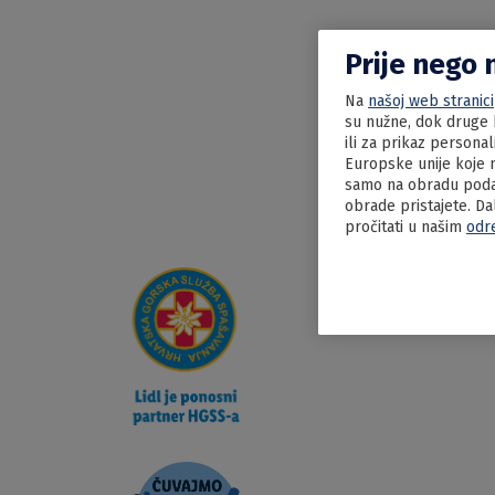
Prije nego 
Na
našoj web stranici
su nužne, dok druge k
ili za prikaz persona
Europske unije koje n
samo na obradu podat
obrade pristajete. Da
pročitati u našim
odr
09.06.2022
Kajgan