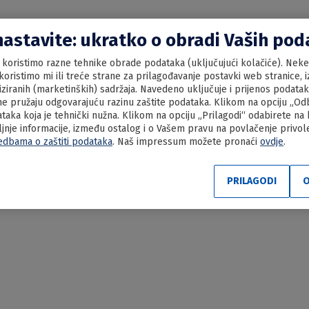
nastavite: ukratko o obradi Vaših po
koristimo razne tehnike obrade podataka (uključujući kolačiće). Neke 
oristimo mi ili treće strane za prilagođavanje postavki web stranice, iz
liziranih (marketinških) sadržaja. Navedeno uključuje i prijenos podata
e pružaju odgovarajuću razinu zaštite podataka. Klikom na opciju „Odbi
aka koja je tehnički nužna. Klikom na opciju „Prilagodi“ odabirete na
ljnje informacije, između ostalog i o Vašem pravu na povlačenje privo
edbama o zaštiti podataka
. Naš impressum možete pronaći
ovdje
.
a s biberom
PRILAGODI
O