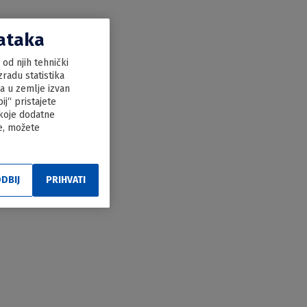
dataka
od njih tehnički
radu statistika
ka u zemlje izvan
j“ pristajete
 koje dodatne
le, možete
DBIJ
PRIHVATI