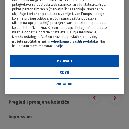
nužne, dok druge koristimo mi ili treće strane za
Gurmanska brzopotezna srdela
prilagođavanje postavki web stranice, izradu statistika ili za
prikaz personaliziranih (marketinških) sadržaja. Navedeno
uključuje i prijenos podataka u zemlje izvan Europske unije
koje ne pružaju odgovarajuću razinu zaštite podataka.
Klikom na opciju „Odbij“ pristajete samo na obradu podataka
koja je tehnički nužna. Klikom na opciju „Prilagodi“ odabirete
na koje dodatne obrade pristajete. Daljnje informacije,
između ostalog i o Vašem pravu na povlačenje privole,
možete pročitati u našim
odredbama o zaštiti podataka
. Naš
impressum možete pronaći
ovdje
.
PRIHVATI
PRILAGODI
ODBIJ
PRILAGODI
Proizvodi
Previous slide
Next s
Pregled i promjena kolačića
Impressum