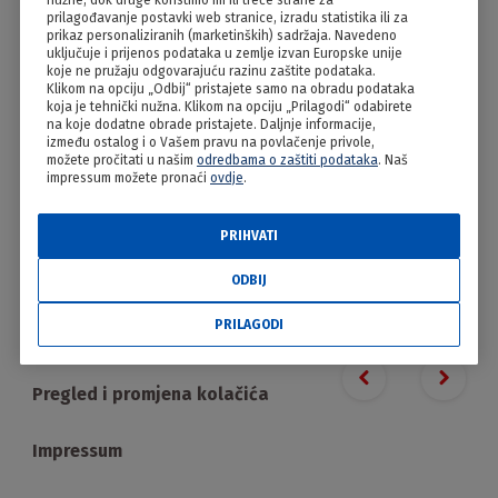
nužne, dok druge koristimo mi ili treće strane za
Gljive s bijelim umakom
prilagođavanje postavki web stranice, izradu statistika ili za
prikaz personaliziranih (marketinških) sadržaja. Navedeno
uključuje i prijenos podataka u zemlje izvan Europske unije
koje ne pružaju odgovarajuću razinu zaštite podataka.
Klikom na opciju „Odbij“ pristajete samo na obradu podataka
koja je tehnički nužna. Klikom na opciju „Prilagodi“ odabirete
na koje dodatne obrade pristajete. Daljnje informacije,
između ostalog i o Vašem pravu na povlačenje privole,
možete pročitati u našim
odredbama o zaštiti podataka
. Naš
impressum možete pronaći
ovdje
.
PRIHVATI
PRILAGODI
ODBIJ
PRILAGODI
Proizvodi
Previous slide
Next s
Pregled i promjena kolačića
Impressum