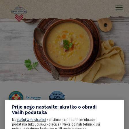
Prije nego nastavite: ukratko o obradi
Vaših podataka
Na
našoj web stranici
koristimo razne tehnike obrade
27.05.2022
podataka (uključujući kolačiće). Neke od njih tehnički su