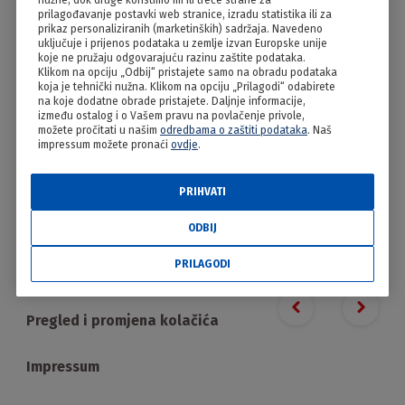
nužne, dok druge koristimo mi ili treće strane za
Domaći sirup od bazge
prilagođavanje postavki web stranice, izradu statistika ili za
prikaz personaliziranih (marketinških) sadržaja. Navedeno
uključuje i prijenos podataka u zemlje izvan Europske unije
koje ne pružaju odgovarajuću razinu zaštite podataka.
Klikom na opciju „Odbij“ pristajete samo na obradu podataka
koja je tehnički nužna. Klikom na opciju „Prilagodi“ odabirete
na koje dodatne obrade pristajete. Daljnje informacije,
između ostalog i o Vašem pravu na povlačenje privole,
možete pročitati u našim
odredbama o zaštiti podataka
. Naš
impressum možete pronaći
ovdje
.
PRIHVATI
PRILAGODI
ODBIJ
PRILAGODI
Proizvodi
Previous slide
Next s
Pregled i promjena kolačića
Impressum