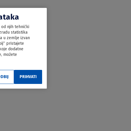
dataka
od njih tehnički
radu statistika
ka u zemlje izvan
j“ pristajete
 koje dodatne
le, možete
DBIJ
PRIHVATI