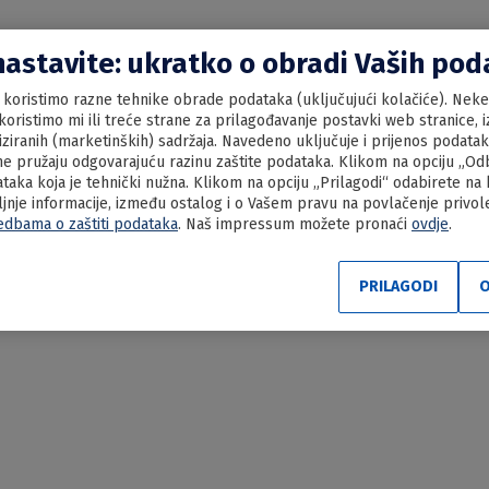
nastavite: ukratko o obradi Vaših po
koristimo razne tehnike obrade podataka (uključujući kolačiće). Neke 
oristimo mi ili treće strane za prilagođavanje postavki web stranice, iz
liziranih (marketinških) sadržaja. Navedeno uključuje i prijenos podata
e pružaju odgovarajuću razinu zaštite podataka. Klikom na opciju „Odbi
aka koja je tehnički nužna. Klikom na opciju „Prilagodi“ odabirete na
ljnje informacije, između ostalog i o Vašem pravu na povlačenje privo
edbama o zaštiti podataka
. Naš impressum možete pronaći
ovdje
.
ve pogačice
PRILAGODI
O