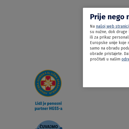
Prije nego 
Na
našoj web stranici
su nužne, dok druge k
ili za prikaz persona
Europske unije koje n
samo na obradu podat
obrade pristajete. Da
pročitati u našim
odr
25.03.2024
Čvarko