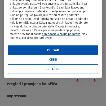
nužne, dok druge koristimo mi ili treće strane za
Cukarinčići
prilagođavanje postavki web stranice, izradu statistika ili za
prikaz personaliziranih (marketinških) sadržaja. Navedeno
uključuje i prijenos podataka u zemlje izvan Europske unije
koje ne pružaju odgovarajuću razinu zaštite podataka.
Klikom na opciju „Odbij“ pristajete samo na obradu podataka
koja je tehnički nužna. Klikom na opciju „Prilagodi“ odabirete
na koje dodatne obrade pristajete. Daljnje informacije,
između ostalog i o Vašem pravu na povlačenje privole,
možete pročitati u našim
odredbama o zaštiti podataka
. Naš
impressum možete pronaći
ovdje
.
PRIHVATI
PRILAGODI
ODBIJ
PRILAGODI
Proizvodi
Previous slide
Next s
Pregled i promjena kolačića
Impressum